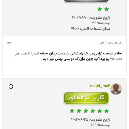
تاریخ عضویت:
2012/06/02
نوشته‌ها:
49
میزان تسلط به اکسل:
46.00
#3
2015/02/05, 10:12
سلام دوست گرامی می شه راهنمایی بفرمایید چطور میشه شماره اندیس هر
shape* رو پیدا کرد چون برای کد نویسی بهش نیاز دارم
majid_mx4
تاریخ عضویت:
2012/06/25
نوشته‌ها:
699