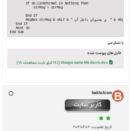
        If sh.LinkFormat Is Nothing Then

            strMsg = strMsg

        End If

        MsgBox strMsg & vbLf & " و محتواي داخل آن  " & vbLf & "           " & txt

   End If

   Next sh

End Sub
با تشکر میر
فایل های پیوست شده
Shanpe name Mir.docm.doc
(19.1 کیلو بایت, مشاهدات 18)
bakhshism
تاریخ عضویت:
2012/06/02