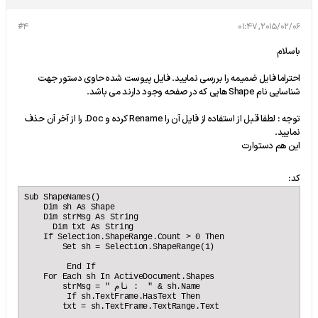
#4
2015/02/06, 01:47
باسلام
احتراما فایل ضمیمه را بررسی نمایید. فایل پیوست شده حاوی دستور جهت
شناسایی نام Shape هایی که در صفحه وجود دارند می باشد.
توجه : لطفا قبل از استفاده از فایل آن را Rename کرده و Doc. را از آخر آن حذف
نمایید.
این هم دستوارت
کد:
Sub ShapeNames()

    Dim sh As Shape

    Dim strMsg As String

      Dim txt As String

    If Selection.ShapeRange.Count > 0 Then

        Set sh = Selection.ShapeRange(1)

         End If

    For Each sh In ActiveDocument.Shapes

        strMsg = " نام :  " & sh.Name

         If sh.TextFrame.HasText Then

        txt = sh.TextFrame.TextRange.Text
