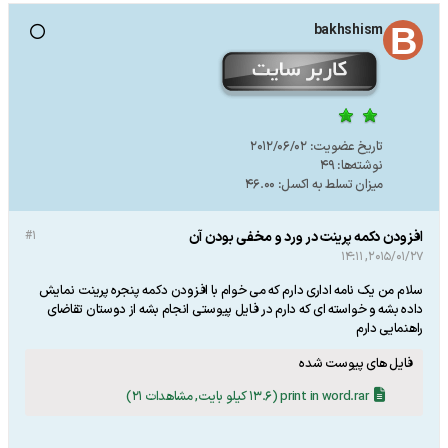
bakhshism
تاریخ عضویت:
2012/06/02
نوشته‌ها:
49
میزان تسلط به اکسل:
46.00
افزودن دکمه پرینت در ورد و مخفی بودن آن
#1
2015/01/27, 14:11
سلام من یک نامه اداری دارم که می خوام با افزودن دکمه پنجره پرینت نمایش
داده بشه و خواسته ای که دارم در فایل پیوستی انجام بشه از دوستان تقاضای
راهنمایی دارم
فایل های پیوست شده
print in word.rar
(13.6 کیلو بایت, مشاهدات 21)