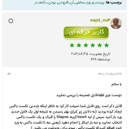
برچسب ها:
پرینت
,
و
,
ورد
,
مخفی
,
آن
,
افزودن
,
بودن
,
دکمه
,
در
majid_mx4
تاریخ عضویت:
2012/06/25
نوشته‌ها:
699
#2
2015/01/28, 14:01
با سلام
دوست عزیر لطفا فایل ضمیمه را بررسی نمایید.
قابل ذکر است روی فایل شما نمیشد کار کرد به خاطر اینکه چندین تکست باکس
ایجاد کرده بودید (به دلایل زیر )برای بهتر رسیدن به نتیجه اول یک فایل جدید
ورد باز کنید سپس از لبه Insert گزینه Shapes را کلیک و یک تکست باکس
انتخاب نمایید و سه بار اینکار را انجام دهید (یعنی سه تا تکست باکس به ورد
خود اضافه کنیدکه تکست باکس سوم برای رونوشت می باشد .)