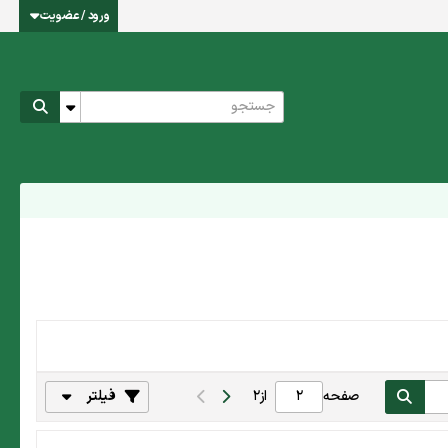
ورود / عضویت
صفحه
از
2
فیلتر