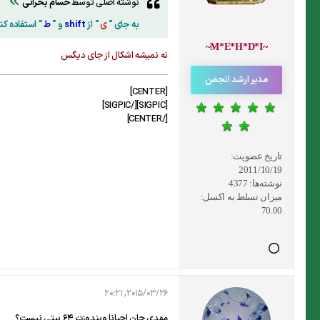
نوشته اصلی توسط
حسام بحرانی
به جای "
ی
" از
shift
و "
ط
" استفاده کن
~M*E*H*D*I~
نه نمیشه اشکال از جای دیگس
مدیر ارشد انجمن
[CENTER]
[SIGPIC][/SIGPIC]
[/CENTER]
تاریخ عضویت:
2011/10/19
نوشته‌ها:
4377
میزان تسلط به اکسل:
70.00
2015/03/26, 20:21
مهدی جان احیانا ویندوزت 64 بیتی نیست؟