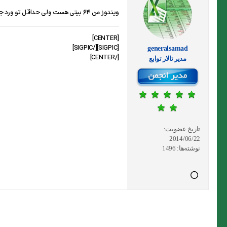
ویندوز من 64 بیتی هست ولی حداقل تو ورد جواب میده
[CENTER]
[SIGPIC][/SIGPIC]
generalsamad
[/CENTER]
مدير تالار توابع
تاریخ عضویت:
2014/06/22
نوشته‌ها:
1496