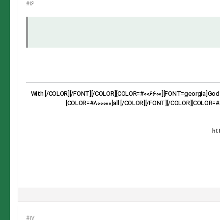
#16
[CENTER][B][SIZE=5][COLOR=#006600][FONT=georgia][COLOR=#800000]!With [/COLOR][/FONT][/COLOR][COLO
[COLOR=#800000]all [/COLOR][/FONT][/COLOR][COLOR=#8
#17