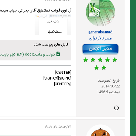
2015/03/26, 19:07
آره اون فونت نستعلیق آقای بحرانی جواب میده
generalsamad
مدير تالار توابع
فایل های پیوست شده
دولت و ملّت.docx
(11.4 کیلو بایت, مشاهدات 3)
[CENTER]
[SIGPIC][/SIGPIC]
تاریخ عضویت:
[/CENTER]
2014/06/22
نوشته‌ها:
1496
2015/03/26, 19:07