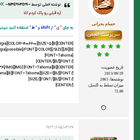
نوشته اصلی توسط
~M*E*H*D*I~
آره قبلی رو پاک کردم کلا
حسام بحرانی
به جای "
ی
" از
shift
و "
ط
" استفاده کنید ببین
a]possible[/FONT][/COLOR][/SIZE][/B][B]
[FONT=Tahoma]
[/FONT][/B][/CENTER]
[CENTER][B][FONT=Tahoma] [IMG]http://forum.exceliran.com/attachment.php?attachmentid=5334&d=1419428336[/IMG]
تاریخ عضویت:
[/FONT][/B][SIZE=1][FONT=Tahoma][B][FONT=Tahoma]
2013/09/29
[/FONT][/B][/FONT][/SIZE]
نوشته‌ها:
2065
[/CENTER]
میزان تسلط به اکسل:
72.00
2015/03/26, 19:22