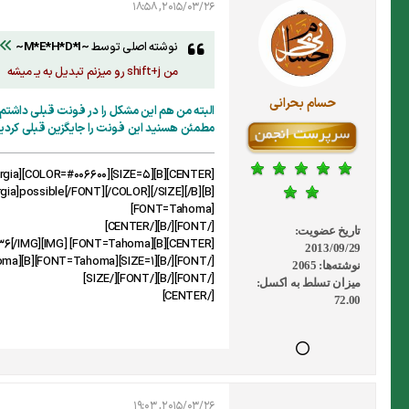
2015/03/26, 18:58
نوشته اصلی توسط
~M*E*H*D*I~
من shift+j رو میزنم تبدیل به یـ میشه
حسام بحرانی
البته من هم این مشکل را در فونت قبلی داشتم 
مطمئن هسنید این فونت را جایگزین قبلی کردید
a]possible[/FONT][/COLOR][/SIZE][/B][B]
[FONT=Tahoma]
[/FONT][/B][/CENTER]
تاریخ عضویت:
[CENTER][B][FONT=Tahoma] [IMG]http://forum.exceliran.com/attachment.php?attachmentid=5334&d=1419428336[/IMG]
2013/09/29
[/FONT][/B][SIZE=1][FONT=Tahoma][B][FONT=Tahoma]
نوشته‌ها:
2065
[/FONT][/B][/FONT][/SIZE]
میزان تسلط به اکسل:
[/CENTER]
72.00
2015/03/26, 19:03