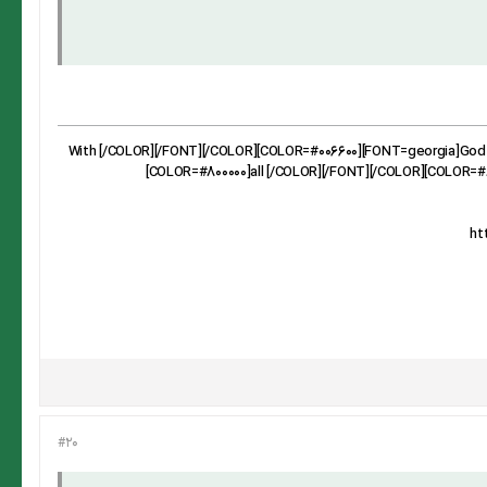
[CENTER][B][SIZE=5][COLOR=#006600][FONT=georgia][COLOR=#800000]!With [/COLOR][/FONT][/COLOR][COLO
[COLOR=#800000]all [/COLOR][/FONT][/COLOR][COLOR=#8
#20