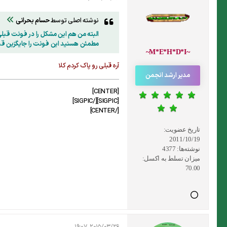
نوشته اصلی توسط
حسام بحرانی
البته من هم این مشکل را در فونت قبلی
مطمئن هسنید این فونت را جایگزین قبل
~M*E*H*D*I~
آره قبلی رو پاک کردم کلا
مدیر ارشد انجمن
[CENTER]
[SIGPIC][/SIGPIC]
[/CENTER]
تاریخ عضویت:
2011/10/19
نوشته‌ها:
4377
میزان تسلط به اکسل:
70.00