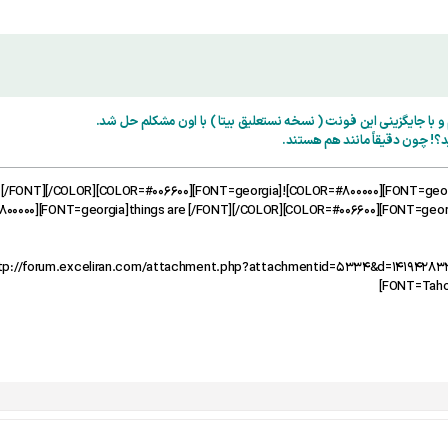
و با جایگزینی این فونت ( نسخه نستعلیق بیتا ) با اون مشکلم حل شد.
؟! چون دقیقاً مانند هم هستند.
R=#006600][FONT=georgia]God [/FONT][/COLOR][COLOR=#006600][FONT=georgia]
00000][FONT=georgia]things are [/FONT][/COLOR][COLOR=#006600][FONT=georgi