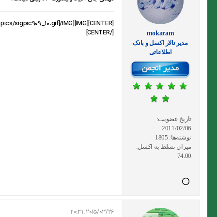
[CENTER][IMG]http://forum.exceliran.com/signaturepics/sigpic909_10.gif[/IMG]
[/CENTER]
mokaram
مدير تالار اکسل و بانک
اطلاعاتی
تاریخ عضویت:
2011/02/06
نوشته‌ها:
1805
میزان تسلط به اکسل:
74.00
2015/03/26, 20:31