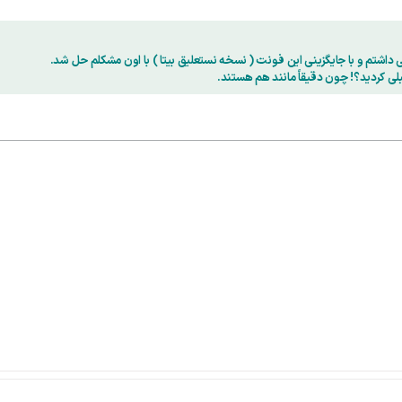
 داشتم و با جایگزینی این فونت ( نسخه نستعلیق بیتا ) با اون مشکلم حل شد.
ی کردید؟! چون دقیقاً مانند هم هستند.