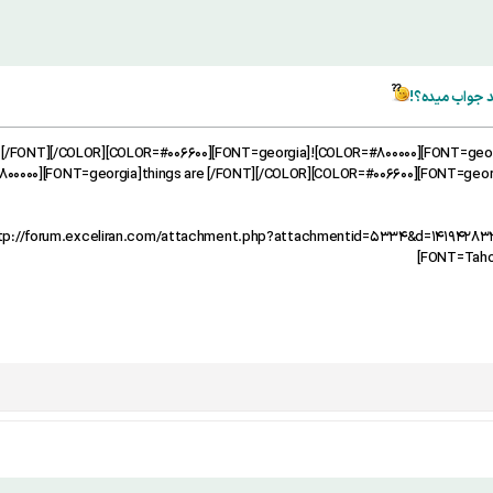
ید جواب میده؟!
R=#006600][FONT=georgia]God [/FONT][/COLOR][COLOR=#006600][FONT=georgia]
00000][FONT=georgia]things are [/FONT][/COLOR][COLOR=#006600][FONT=georgi