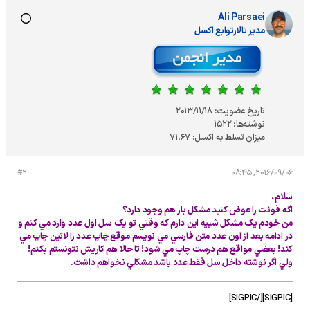
Ali Parsaei
مدير تالارتوابع اکسل
تاریخ عضویت:
2013/11/18
نوشته‌ها:
1522
میزان تسلط به اکسل:
71.67
#2
2016/09/06, 08:45
سلام،
اگه فونت را عوض کنيد مشکل باز هم وجود دارد؟
من خودم يک مشکل شبيه اين دارم که وقتي تو يک سل اول عدد وارد مي کنم و
در ادامه بعد از اون عدد متن فارسي مي نويسم موقع چاپ عدد را لاتين چاپ مي
کند! بعضي مواقع هم درست چاپ مي شود! تا حالا هم کاريش نتونستم بکنم!
ولي اگر نوشته داخل سل فقط عدد باشد مشکلي نخواهم داشت.
[SIGPIC][/SIGPIC]