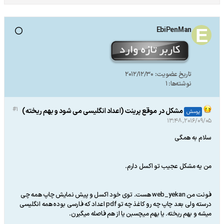
EbiPenMan
تاریخ عضویت:
2012/12/30
نوشته‌ها:
1
#1
مشکل در موقع پرینت (اعداد انگلیسی می شود و بهم ریخته)
پرسش
2016/09/05, 13:48
سلام به همگی
من یه مشکل عجیب تو اکسل دارم.
فونت من web_yekan هست. توی خود اکسل و پیش نمایش چاپ همه چی
درسته ولی بعد چاپ چه رو کاغذ چه تو pdf اعداد که فارسی بوده همه انگلیسی
میشه و بهم ریخته. یا بهم میچسبن یا از هم فاصله میگیرن.