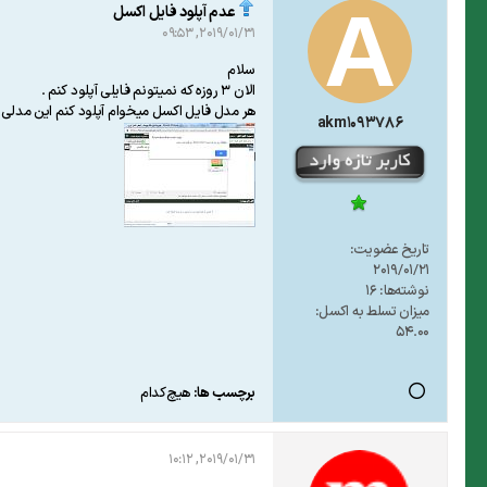
عدم آپلود فایل اکسل
2019/01/31, 09:53
سلام
الان 3 روزه که نمیتونم فایلی آپلود کنم .
هر مدل فایل اکسل میخوام آپلود کنم این مدلی پ
akm1093786
تاریخ عضویت:
2019/01/21
نوشته‌ها:
16
میزان تسلط به اکسل:
54.00
برچسب ها:
هیچ‌کدام
2019/01/31, 10:12