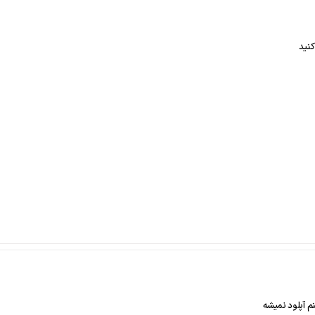
کنید
م آپلود نمیشه