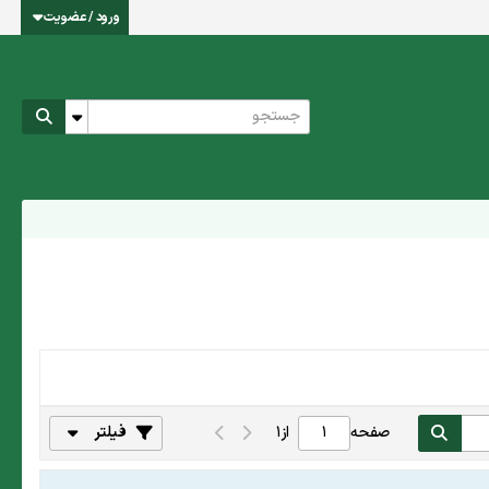
ورود / عضویت
صفحه
از
1
فیلتر