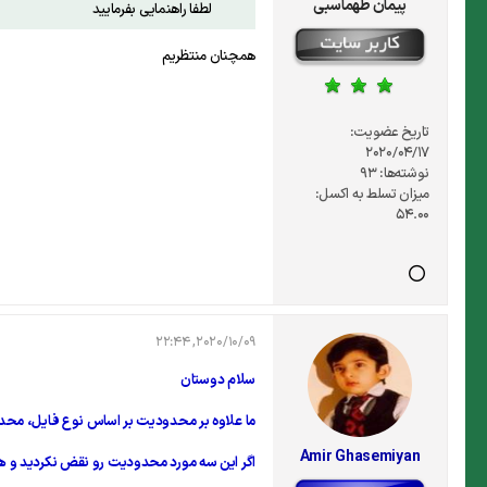
پیمان طهماسبی
لطفا راهنمایی بفرمایید
همچنان منتظریم
تاریخ عضویت:
2020/04/17
نوشته‌ها:
93
میزان تسلط به اکسل:
54.00
2020/10/09, 22:44
سلام دوستان
ما علاوه بر محدودیت بر اساس نوع فایل، محد
Amir Ghasemiyan
اگر این سه مورد محدودیت رو نقض نکردید و هم