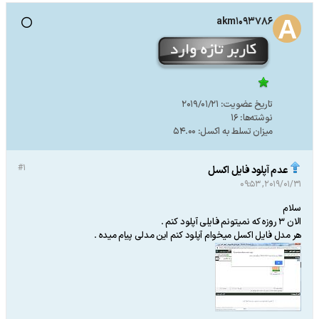
akm1093786
تاریخ عضویت:
2019/01/21
نوشته‌ها:
16
میزان تسلط به اکسل:
54.00
#1
عدم آپلود فایل اکسل
2019/01/31, 09:53
سلام
الان 3 روزه که نمیتونم فایلی آپلود کنم .
هر مدل فایل اکسل میخوام آپلود کنم این مدلی پیام میده .